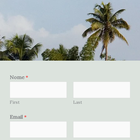
C
Nome
*
e
l
l
First
Last
u
a
Email
*
r
e