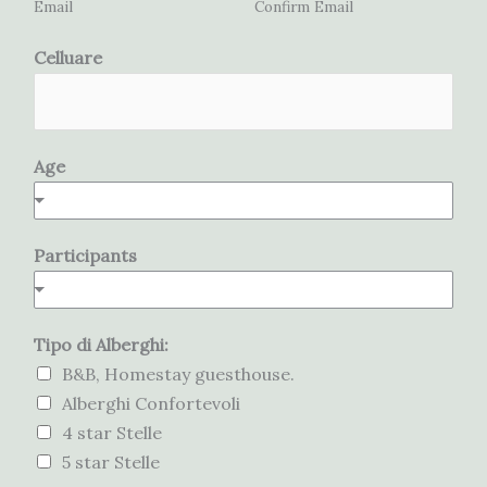
C
Email
Confirm Email
e
Celluare
l
l
u
a
Age
r
e
N
Participants
o
m
e
Tipo di Alberghi:
B&B, Homestay guesthouse.
Alberghi Confortevoli
4 star Stelle
5 star Stelle