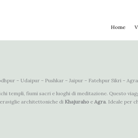
Home
V
odhpur – Udaipur – Pushkar – Jaipur – Fatehpur Sikri – Agra
ichi templi, fiumi sacri e luoghi di meditazione. Questo via
eraviglie architettoniche di
Khajuraho
e
Agra
. Ideale per c