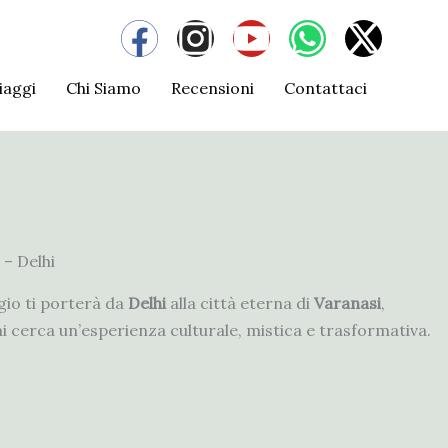
F
I
Y
W
X
a
n
o
h
-
iaggi
Chi Siamo
Recensioni
Contattaci
c
s
u
a
t
e
t
t
t
w
b
a
u
s
i
o
g
b
a
t
o
r
e
p
t
 – Delhi
k
a
p
e
ggio ti porterà da
Delhi
alla città eterna di
Varanasi
,
m
r
hi cerca un’esperienza culturale, mistica e trasformativa.